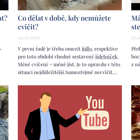
at?
Co dělat v době, kdy nemůžete
Má
cvičit?
st
31.03.2020
27.
,
,
V první řadě je třeba omezit
jídlo
, respektive
Pře
pro toto období vhodně sestavený
jídelníček
.
boc
Méně cvičení = méně jíst. Je to opravdu v této
z ná
situaci nejdůležitější.Samozřejmě necvičit
vůbec neznamená nejíst vůbec. Docela
negativum, že ano. Ovšem pozitivum je, že
pokud nebudete cvičit, nebude se o vás
pokoušet tolik hlad. Bohužel hlad ve většině...