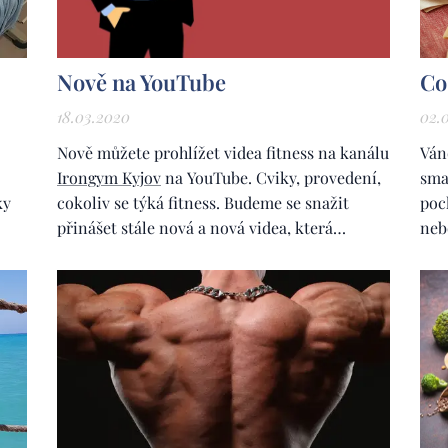
Nově na YouTube
Co
18.03.2020
02.
Nově můžete prohlížet videa fitness na kanálu
Ván
Irongym Kyjov
na YouTube. Cviky, provedení,
sma
ky
cokoliv se týká fitness. Budeme se snažit
poc
přinášet stále nová a nová videa, která
neb
můžete komentovat, sdílet, mít připominky.
chl
Můžete se
přihlásit k odběru
a tím dostávat
sku
upozornění o nových příspěvcích na tomto
mus
kanálu.
zhu
souh