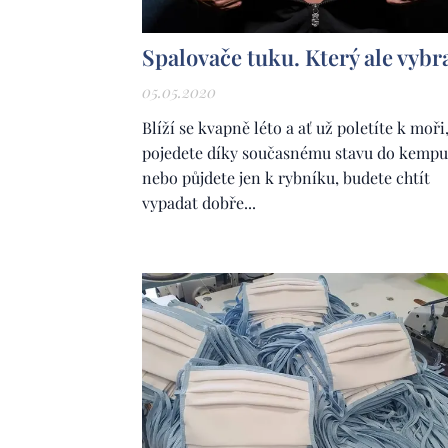
Spalovače tuku. Který ale vybr
05.05.2020
Blíží se kvapně léto a ať už poletíte k moři
pojedete díky současnému stavu do kempu
nebo půjdete jen k rybníku, budete chtít
vypadat dobře...