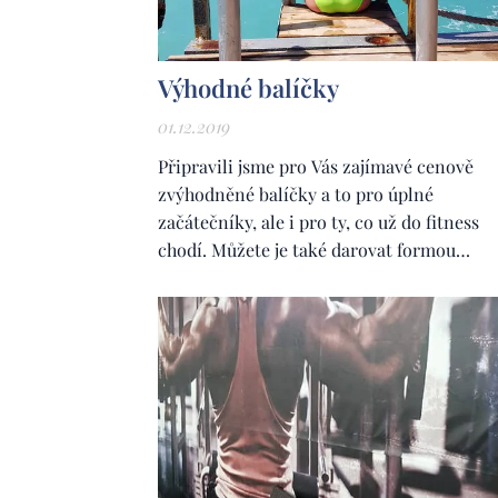
Výhodné balíčky
01.12.2019
Připravili jsme pro Vás zajímavé cenově
zvýhodněné balíčky a to pro úplné
začátečníky, ale i pro ty, co už do fitness
chodí. Můžete je také darovat formou
dárkového poukazu.