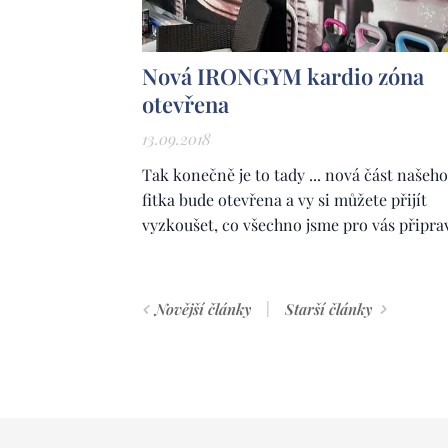
Nová IRONGYM kardio zóna
otevřena
13.09.2018
Tak konečně je to tady ... nová část našeho
fitka bude otevřena a vy si můžete přijít
vyzkoušet, co všechno jsme pro vás připrav
Novější články
Starší články