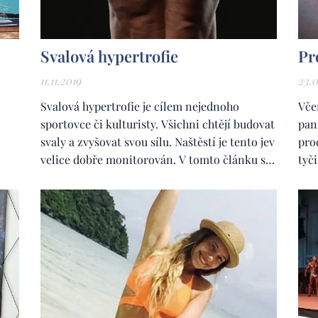
Svalová hypertrofie
Pr
11.11.2019
23.
Svalová hypertrofie je cílem nejednoho
Vče
sportovce či kulturisty. Všichni chtějí budovat
pan
svaly a zvyšovat svou sílu. Naštěstí je tento jev
pro
velice dobře monitorován. V tomto článku si
tyč
tedy vysvětlíme, jak může dojít ke svalové
pro
hypertrofii, tedy k růstu svalů, jak ji můžeme
por
pomoci a co všechno jste o ni doposud možná
"le
ještě nevěděli...
ten
slyš