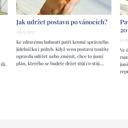
Jak udržet postavu po vánocích?
Pa
20
26.12.2017
12.1
Ke zdravému hubnutí patří kromě správného
jídelníčku i pohyb. Když svou postavu toužíte
Ve d
opravdu udržet nebo změnit, chce to jasný
rum
plán, kterého se budete držet stůj co stůj.
ili.
jun
Ideální je, aby vám se sestavením jídelníčku a
rep
cvičebního plánu někdo pomohl. Nejlépe pak
a 1
někdo z oboru. Chodit dvakrát týdně s
záv
kamarádkou na zumbu, která trvá padesát
Fit
minut,...
kat
se...