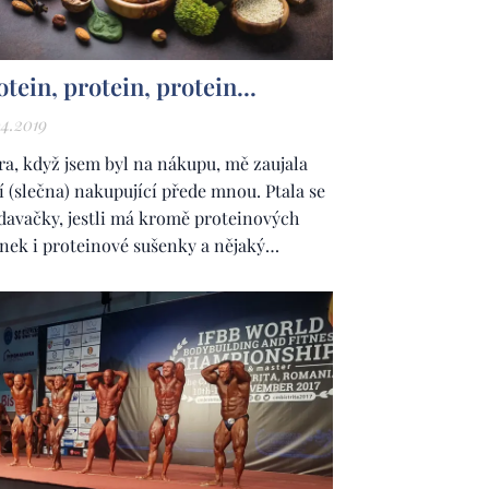
otein, protein, protein...
04.2019
ra, když jsem byl na nákupu, mě zaujala
í (slečna) nakupující přede mnou. Ptala se
davačky, jestli má kromě proteinových
inek i proteinové sušenky a nějaký
teinové žvýkačky. Když jsem jen letmo
ovnal její výšku a váhu, řekněme, že měla
hce" nadváhu, rozhodl jsem se, že napíšu
to článek. V poslední době neustále
íme slovo...