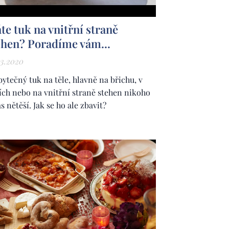
te tuk na vnitřní straně
ehen? Poradíme vám...
03.2020
bytečný tuk na těle, hlavně na břichu, v
ích nebo na vnitřní straně stehen nikoho
s nětěší. Jak se ho ale zbavit?