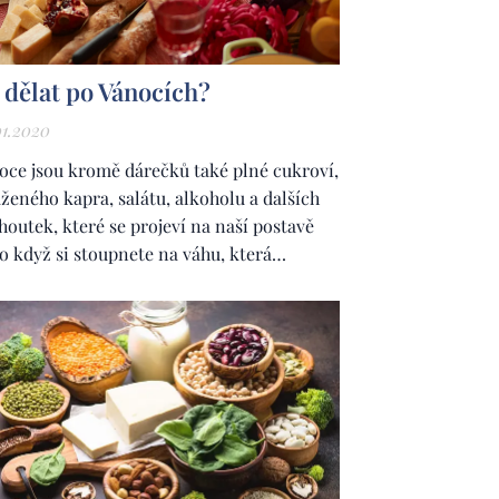
 dělat po Vánocích?
01.2020
oce jsou kromě dárečků také plné cukroví,
ženého kapra, salátu, alkoholu a dalších
houtek, které se projeví na naší postavě
o když si stoupnete na váhu, která
adně sdělí, ať nevstupujete na váhu ve
pinách. V tom okamžiku si říkáte, že s tím
íte něco udělat
, že to musíte změnit a
bnout. Zřejmě nebudou všichni
lasit,...