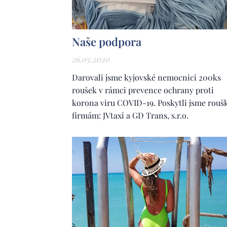
Naše podpora
26.03.2020
Darovali jsme kyjovské nemocnici 200ks
roušek v rámci prevence ochrany proti
korona viru COVID-19. Poskytli jsme rouš
firmám: JVtaxi a GD Trans, s.r.o.