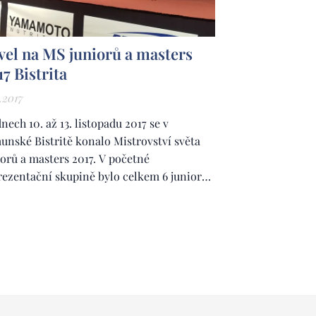
vel na MS juniorů a masters
17 Bistrita
1.2017
nech 10. až 13. listopadu 2017 se v
unské Bistritě konalo Mistrovství světa
iorů a masters 2017. V početné
rezentační skupině bylo celkem 6 juniorů
5 masters závodníků. Jedním z masters
odníků byl i Pavel Forman z fitness centra
ness IRONGYM Kyjov, který soutěžil v
egorii masters od 45 do 49 let do 90 kg, kde