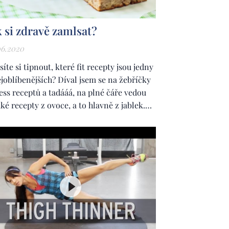
k si zdravě zamlsat?
06.2020
íte si tipnout, které fit recepty jsou jedny
ejoblíbenějších? Díval jsem se na žebříčky
ness receptů a tadááá, na plné čáře vedou
ké recepty z ovoce, a to hlavně z jablek.
íváme se na jeden z nich blíže.