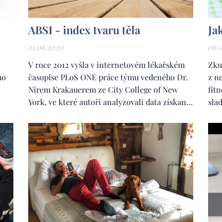
ABSI - index tvaru těla
Ja
21.06.2020
06.
V roce 2012 vyšla v internetovém lékařském
Zkus
mo
časopise PLoS ONE práce týmu vedeného Dr.
z n
Nirem Krakauerem ze City College of New
fit
York, ve které autoři analyzovali data získaná
slad
od více než 14 000 dospělých osob (součást
Pod
National Health and Nutrition Examination
Survey). Na základě této analýzy navrhli nový
index, který nazvali nazvali ABSI - A Body...