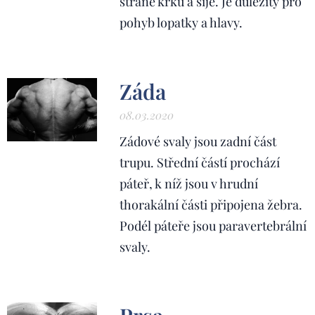
straně krku a šíje. Je důležitý pro
pohyb lopatky a hlavy.
Záda
08.03.2020
Zádové svaly jsou zadní část
trupu. Střední částí prochází
páteř, k níž jsou v hrudní
thorakální části připojena žebra.
Podél páteře jsou paravertebrální
svaly.