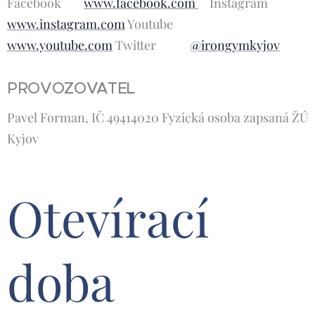
Facebook
www.facebook.com
Instagram
www.instagram.com
Youtube
www.youtube.com
Twitter
@irongymkyjov
PROVOZOVATEL
Pavel Forman, IČ 49414020 Fyzická osoba zapsaná ŽÚ
Kyjov
Otevírací
doba