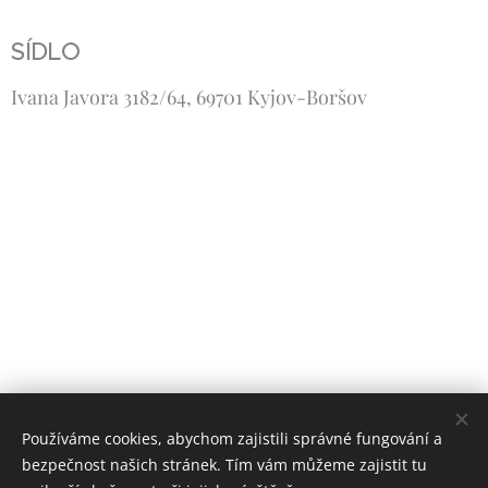
SÍDLO
Ivana Javora 3182/64, 69701 Kyjov-Boršov
Používáme cookies, abychom zajistili správné fungování a
bezpečnost našich stránek. Tím vám můžeme zajistit tu