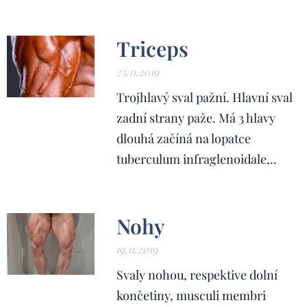
Triceps
25.11.2019
Trojhlavý sval pažní. Hlavní sval
zadní strany paže. Má 3 hlavy
dlouhá začíná na lopatce
tuberculum infraglenoidale,..
Nohy
19.11.2019
Svaly nohou, respektive dolní
končetiny, musculi membri