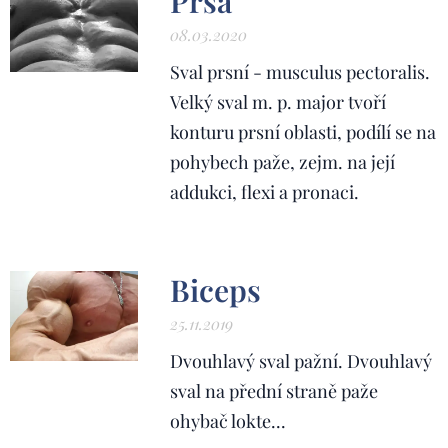
Prsa
08.03.2020
Sval prsní - musculus pectoralis.
Velký sval m. p. major tvoří
konturu prsní oblasti, podílí se na
pohybech paže, zejm. na její
addukci, flexi a pronaci.
Biceps
25.11.2019
Dvouhlavý sval pažní. Dvouhlavý
sval na přední straně paže
ohybač lokte...