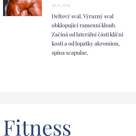
19.11.2019
Deltový sval. Výrazný sval
obklopující ramenní kloub.
Začíná od laterální části klíční
kosti a od lopatky akromion,
spina scapulae,
Fitness