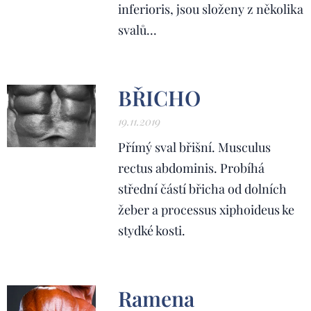
inferioris, jsou složeny z několika
svalů...
BŘICHO
19.11.2019
Přímý sval břišní. Musculus
rectus abdominis. Probíhá
střední částí břicha od dolních
žeber a processus xiphoideus ke
stydké kosti.
Ramena