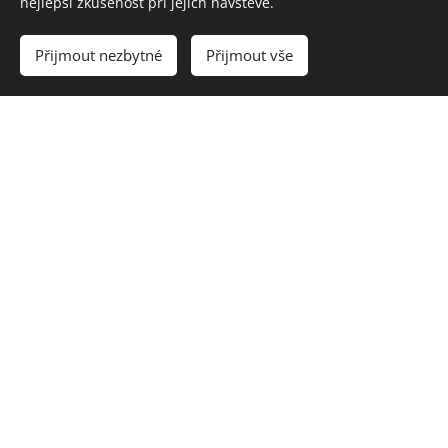
nejlepší zkušenost při jejich návštěvě.
Přijmout nezbytné
Přijmout vše