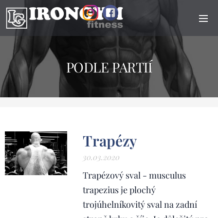
PODLE PARTIÍ
Trapézy
30.03.2020
Trapézový sval - musculus
trapezius je plochý
trojúhelníkovitý sval na zadní