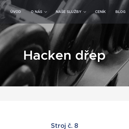
ÚVOD
O NÁS
NAŠE SLUŽBY
CENÍK
BLOG
Hacken dřep
Stroj č. 8