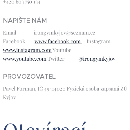
+420 603 750 134
NAPIŠTE NÁM
Email irongymkyjov@seznam.cz
Facebook
www.facebook.com
Instagram
www.instagram.com
Youtube
www.youtube.com
Twitter
@irongymkyjov
PROVOZOVATEL
Pavel Forman, IČ 49414020 Fyzická osoba zapsaná ŽÚ
Kyjov
Otevírací