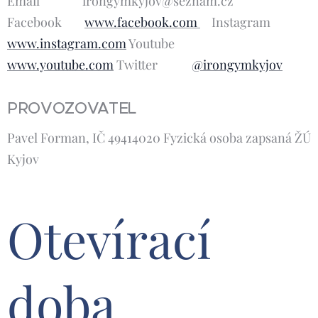
Email irongymkyjov@seznam.cz
Facebook
www.facebook.com
Instagram
www.instagram.com
Youtube
www.youtube.com
Twitter
@irongymkyjov
PROVOZOVATEL
Pavel Forman, IČ 49414020 Fyzická osoba zapsaná ŽÚ
Kyjov
Otevírací
doba