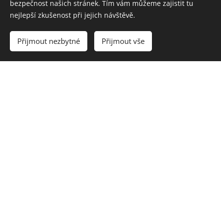
bezpečnost našich stránek. Tím vám můžeme zajistit tu
nejlepší zkušenost při jejich návštěvě.
Přijmout nezbytné
Přijmout vše