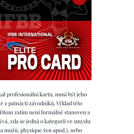
al profesionální kartu, musí být jeho
 z patnácti závodníků. Výklad této
přitom zatím není formálně stanoven a
vá, zda se jedná o kategorii ve smyslu
tika mužů, physique žen apod.), nebo