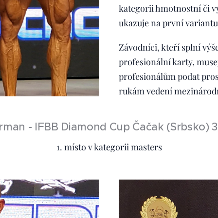
kategorii hmotnostní či 
ukazuje na první variantu 
Závodníci, kteří splní výš
profesionální karty, musej
profesionálům podat pros
rukám vedení mezinárodn
rman - IFBB Diamond Cup Čačak (Srbsko) 3
1. místo v kategorii masters