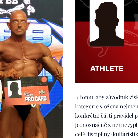
K tomu, aby závodník získ
kategorie složena nejméně
konkrétní části pravidel 
jednoznačně z něj nevyplý
celé disciplíny (kulturis