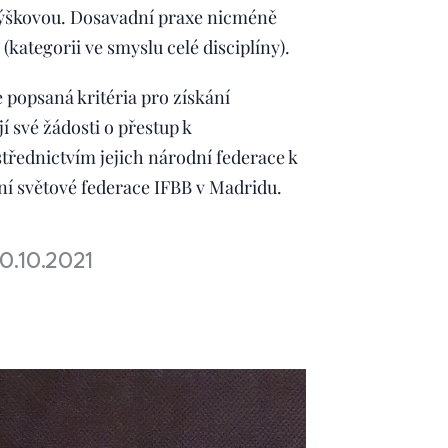
výškovou. Dosavadní praxe nicméně
(kategorii ve smyslu celé disciplíny).
e popsaná kritéria pro získání
í své žádosti o přestup k
třednictvím jejich národní federace k
í světové federace IFBB v Madridu.
0.10.2021