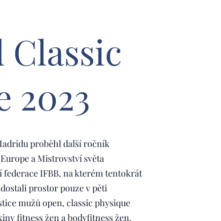
 Classic
e 2023
 Madridu proběhl další ročník
Europe a Mistrovství světa
 federace IFBB, na kterém tentokrát
dostali prostor pouze v pěti
istice mužů open, classic physique
ny fitness žen a bodyfitness žen.