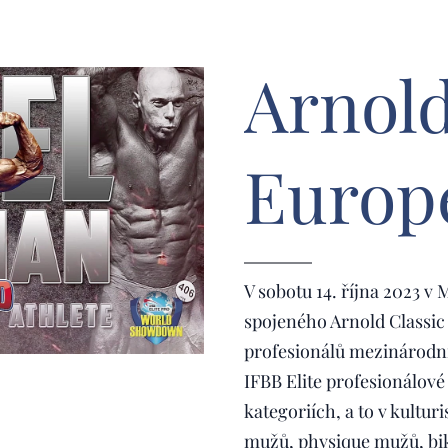
Arnold
Europ
V sobotu 14. října 2023 v
spojeného Arnold Classic 
profesionálů mezinárodní
IFBB Elite profesionálové 
kategoriích, a to v kultur
mužů, physique mužů, biki