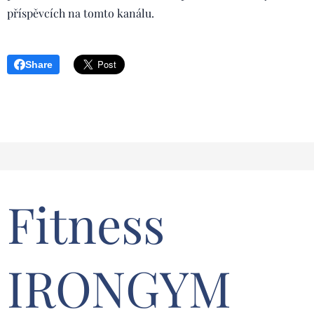
příspěvcích na tomto kanálu.
Share
Fitness
IRONGYM