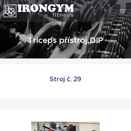
Triceps přístroj,DIP
Stroj č. 29