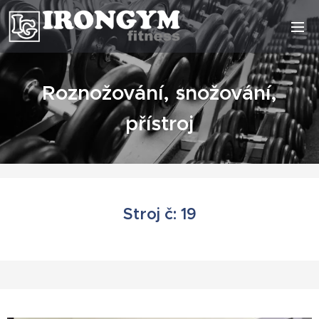
Roznožování, snožování,
přístroj
Stroj č: 19