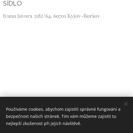
SÍDLO
Ivana Javora 3182/64, 69701 Kyjov-Boršov
Používáme cookies, abychom zajistili správné fungování a
bezpečnost našich stránek. Tím vám můžeme zajistit tu
nejlepší zkušenost při jejich návštěvě.