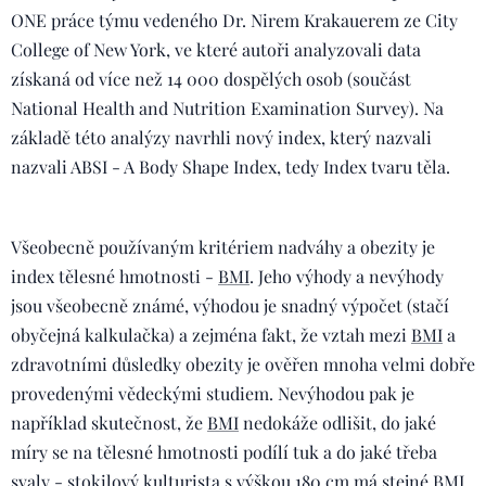
ONE práce týmu vedeného Dr. Nirem Krakauerem ze City
College of New York, ve které autoři analyzovali data
získaná od více než 14 000 dospělých osob (součást
National Health and Nutrition Examination Survey). Na
základě této analýzy navrhli nový index, který nazvali
nazvali ABSI - A Body Shape Index, tedy Index tvaru těla.
Všeobecně používaným kritériem nadváhy a obezity je
index tělesné hmotnosti -
BMI
. Jeho výhody a nevýhody
jsou všeobecně známé, výhodou je snadný výpočet (stačí
obyčejná kalkulačka) a zejména fakt, že vztah mezi
BMI
a
zdravotními důsledky obezity je ověřen mnoha velmi dobře
provedenými vědeckými studiem. Nevýhodou pak je
například skutečnost, že
BMI
nedokáže odlišit, do jaké
míry se na tělesné hmotnosti podílí tuk a do jaké třeba
svaly - stokilový kulturista s výškou 180 cm má stejné
BMI