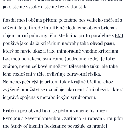
jako stejně vysoký a stejně těžký tlouštík.
Rozdíl mezi oběma přitom poznáme bez velkého měření a
vážení. Je to tím, že intuitivně sledujeme objem břicha a
objem horní poloviny těla. Medicína proto paralelně s
BMI
používá jako další kritérium nadváhy také
obvod pasu
,
který se navíc ukázal jako mimořádně vhodné kritérium
tzv. metabolického syndromu (podrobněji zde). Je totiž
známo, nejen celkové množství tělesného tuku, ale také
jeho rozložení v těle, ovlivňuje zdravotní rizika.
Nejnebezpečnější je přitom tuk v krajině břciha, jehož
zvýšené množství se označuje jako centrální obezita, která
je právě spojena s metabolickým syndromem.
Kritéria pro obvod tuku se přitom značně liší mezi
Evropou a Severní Amerikou. Zatímco European Group for
the Study of Insulin Resistance považuje za hranici