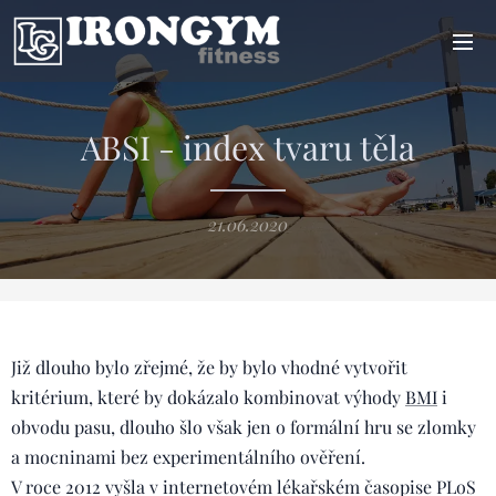
ABSI - index tvaru těla
21.06.2020
Již dlouho bylo zřejmé, že by bylo vhodné vytvořit
kritérium, které by dokázalo kombinovat výhody
BMI
i
obvodu pasu, dlouho šlo však jen o formální hru se zlomky
a mocninami bez experimentálního ověření.
V roce 2012 vyšla v internetovém lékařském časopise PLoS