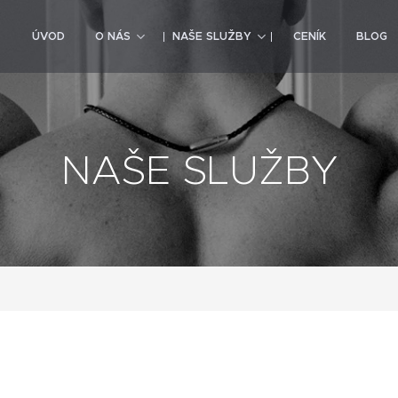
ÚVOD
O NÁS
NAŠE SLUŽBY
CENÍK
BLOG
NAŠE SLUŽBY