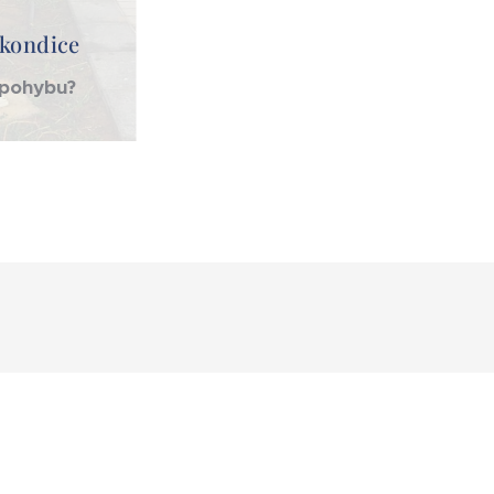
 kondice
 pohybu?