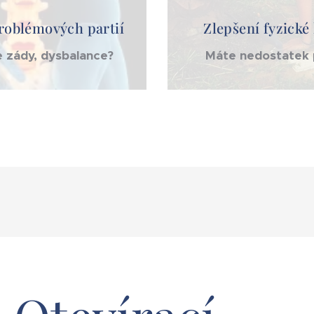
roblémových partií
Zlepšení fyzické
e zády, dysbalance?
Máte nedostatek