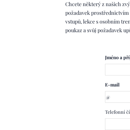
Chcete některý z našich zv
požadavek prostřednictvím 
vstupů, lekce s osobním tr
poukaz a svůj požadavek up
Jméno a př
E-mail
Telefonní čí