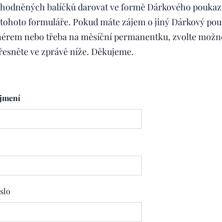
ýhodněných balíčků darovat ve formě Dárkového poukaz
tohoto formuláře. Pokud máte zájem o jiný Dárkový pouk
enérem nebo třeba na měsíční permanentku, zvolte možno
řesněte ve zprávě níže. Děkujeme.
íjmení
slo