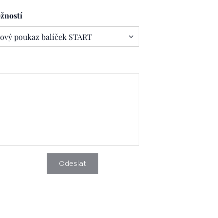
žností
Odeslat