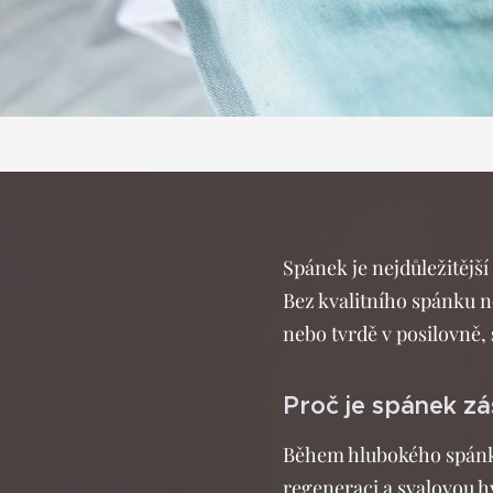
Spánek je nejdůležitějš
Bez kvalitního spánku ne
nebo tvrdě v posilovně,
Proč je spánek zá
Během hlubokého spánku
regeneraci a svalovou h