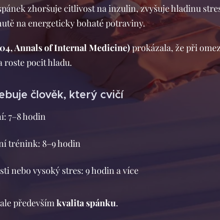
spánek zhoršuje citlivost na inzulin, zvyšuje hladinu s
hutě na energeticky bohaté potraviny.
004, Annals of Internal Medicine)
prokázala, že při omez
 roste pocit hladu.
buje člověk, který cvičí
í: 7–8 hodin
vní trénink: 8–9 hodin
i nebo vysoký stres: 9 hodin a více
, ale především
kvalita spánku
.