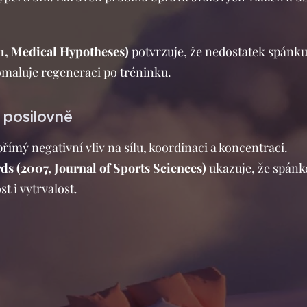
011, Medical Hypotheses)
potvrzuje, že nedostatek spánk
omaluje regeneraci po tréninku.
 posilovně
ímý negativní vliv na sílu, koordinaci a koncentraci.
ds (2007, Journal of Sports Sciences)
ukazuje, že spánk
t i vytrvalost.