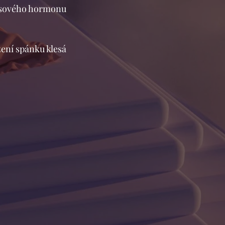
tresového hormonu
ení spánku klesá