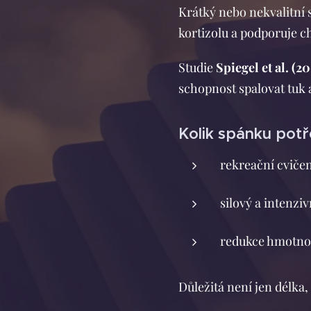
Krátký nebo nekvalitní 
kortizolu a podporuje c
Studie
Spiegel et al. (2
schopnost spalovat tuk a
Kolik spánku potře
rekreační cvičen
silový a intenzi
redukce hmotnost
Důležitá není jen délka