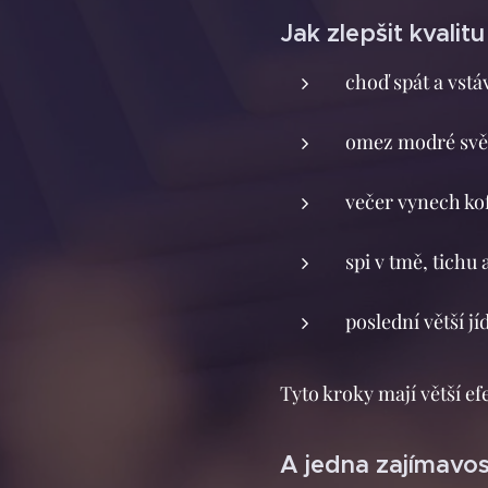
Jak zlepšit kvalit
choď spát a vstáv
omez modré svět
večer vynech ko
spi v tmě, tichu 
poslední větší j
Tyto kroky mají větší ef
A jedna zajímavos