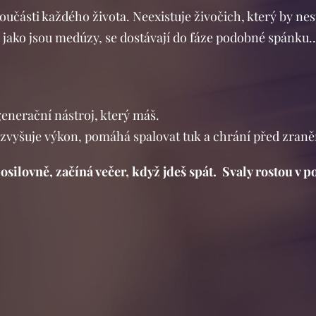
oučásti každého života. Neexistuje živočich, který by ne
jako jsou medúzy, se dostávají do fáze podobné spánku.
generační nástroj, který máš.
 zvyšuje výkon, pomáhá spalovat tuk a chrání před zran
silovně, začíná večer, když jdeš spát. Svaly rostou v pos