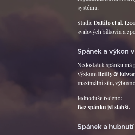
systému.
Studie
Dattilo et al. (2
svalových bílkovin a zp
Spánek a výkon v
Nedostatek spánku má př
Výzkum
Reilly & Edwar
maximální sílu, výbušnos
Jednoduše řečeno:
Bez spánku jsi slabší.
Spánek a hubnutí