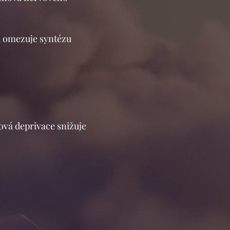
u omezuje syntézu
ová deprivace snižuje