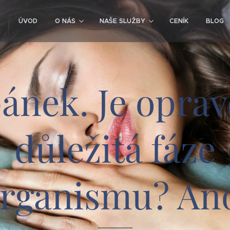
ÚVOD
O NÁS
NAŠE SLUŽBY
CENÍK
BLOG
ánek. Je opra
důležitá fáze
rganismu? An