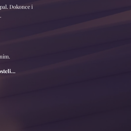
spal. Dokonce i
..
ěním.
teli...