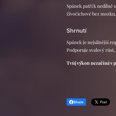
Spánek patří k nedílné s
živočichové bez mozku, 
Shrnutí
Spánek je nejsilnější re
Podporuje svalový růst,
Tvůj výkon nezačíná v po
Share