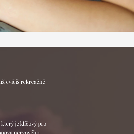
 už cvičíš rekreačně
terý je klíčový pro
obnova nervového