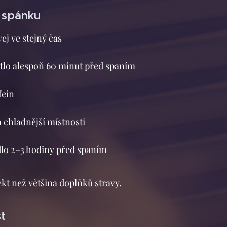
u spánku
ej ve stejný čas
lo alespoň 60 minut před spaním
fein
a chladnější místnosti
ídlo 2–3 hodiny před spaním
ekt než většina doplňků stravy.
t