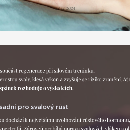
22.12.2025
í součást regenerace při silovém tréninku.
rostou svaly, klesá výkon a zvyšuje se riziko zranění. Ať
spánek rozhoduje o výsledcích
.
sadní pro svalový růst
 dochází k největšímu uvolňování růstového hormonu, k
ypertrofii. Zároveň probíhá oprava svalových vláken a 