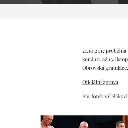
21.10.2017 proběhla
koná 10. až 13. list
Obrovská gratulace
Oficiální zpráva
Pár fotek z Čelákovic