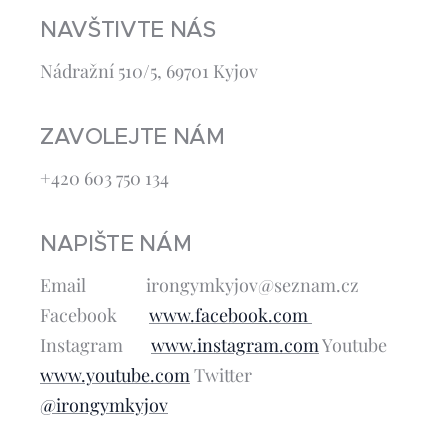
NAVŠTIVTE NÁS
Nádražní 510/5, 69701 Kyjov
ZAVOLEJTE NÁM
+420 603 750 134
NAPIŠTE NÁM
Email irongymkyjov@seznam.cz
Facebook
www.facebook.com
Instagram
www.instagram.com
Youtube
www.youtube.com
Twitter
@irongymkyjov