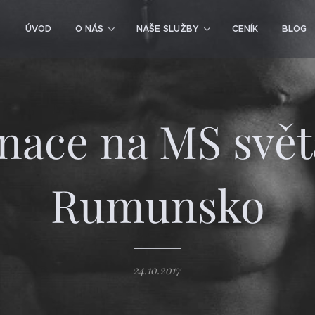
ÚVOD
O NÁS
NAŠE SLUŽBY
CENÍK
BLOG
ace na MS svět
Rumunsko
24.10.2017