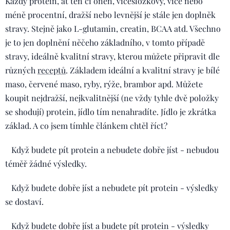
Každý protein, ať ten či onen, vícesložkový, více nebo
méně procentní, dražší nebo levnější je stále jen doplněk
stravy. Stejně jako L-glutamin, creatin, BCAA atd. Všechno
je to jen doplnění něčeho základního, v tomto případě
stravy, ideálně kvalitní stravy, kterou můžete připravit dle
různých
receptů
. Základem ideální a kvalitní stravy je bílé
maso, červené maso, ryby, rýže, brambor apd. Můžete
koupit nejdražší, nejkvalitnější (ne vždy tyhle dvě položky
se shodují) protein, jídlo tím nenahradíte. Jídlo je zkrátka
základ. A co jsem tímhle článkem chtěl říct?
Když budete pít protein a nebudete dobře jíst - nebudou
téměř žádné výsledky.
Když budete dobře jíst a nebudete pít protein - výsledky
se dostaví.
Když budete dobře jíst a budete pít protein - výsledky