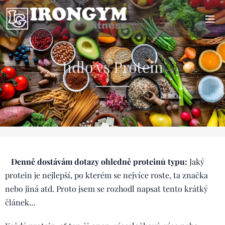
Jídlo vs Protein
03.07.2022
Denně dostávám dotazy ohledně proteinů typu:
Jaký
protein je nejlepší, po kterém se nejvíce roste, ta značka
nebo jiná atd. Proto jsem se rozhodl napsat tento krátký
článek...