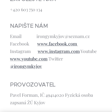
+420 603 750 134
NAPIŠTE NÁM
Email irongymkyjov@seznam.cz
Facebook
www.facebook.com
Instagram
www.instagram.com
Youtube
www.youtube.com
Twitter
@irongymkyjov
PROVOZOVATEL
Pavel Forman, IČ 49414020 Fyzická osoba
zapsaná ŽÚ Kyjov