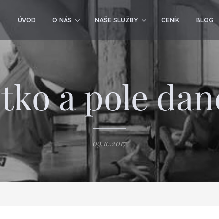
ÚVOD
O NÁS
NAŠE SLUŽBY
CENÍK
BLOG
itko a pole dan
09.10.2017