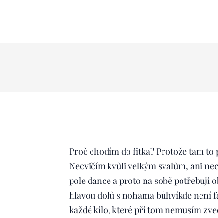
Proč chodím do fitka? Protože tam to p
Necvičím kvůli velkým svalům, ani ne
pole dance a proto na sobě potřebuji o
hlavou dolů s nohama bůhvíkde není fak
každé kilo, které při tom nemusím zved