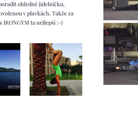
poradit ohledně jídelníčku,
ovolenou v plavkách. Takže za
ss IRONGYM ta nejlepší :-)