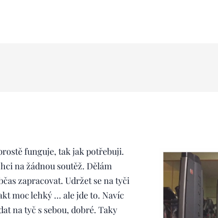
rostě funguje, tak jak potřebuji.
chci na žádnou soutěž. Dělám
bčas zapracovat. Udržet se na tyči
t moc lehký ... ale jde to. Navíc
at na tyč s sebou, dobré. Taky