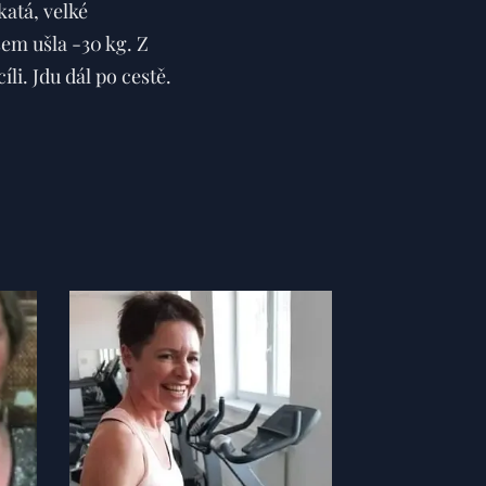
katá, velké
sem ušla -30 kg. Z
li. Jdu dál po cestě.