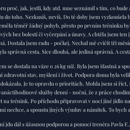
 proč, jak, jestli, kdy atd. mne seznámil s tím, co bude a
du do toho. Nezkusíš, nevíš. Do té doby jsem vyzkoušela 
eměla téměř žádný pohyb, přesto po prvním tréninku byl
ých bez bolestí či vyčerpání a únavy. A chtěla jsem ten 
á. Dostala jsem radu - počkej. Nechal mě cvičit tři měsíc
la správná cesta. Sice dlouhá, ale jediná správná. A cesta 
m se dostala na váze o 26 kg níž. Byla jsem šťastná a sp
mi zdravotní stav, myšlení i život. Podpora doma byla velik
 dokázala. Je to opravdu o prioritách. Mohla jsem si říct,
dvanáctihodinové služby denní - noční, že z práce chodí
 na trénink. Po příchodu připravovat v noci jiné jídlo n
e mi nechce, a spoustu jiných výmluv a námitek. To bych 
o ní jdu dál s úžasnou podporou a pomocí trenéra Pavla F., 