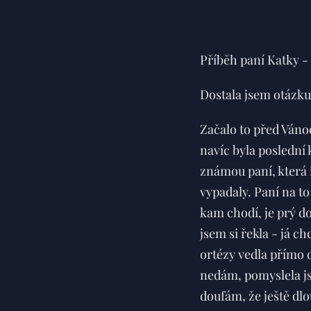
Příběh paní Katky -
Dostala jsem otázku:
Začalo to před Vánoc
navíc byla poslední
známou paní, která i
vypadaly. Paní na to
kam chodí, je prý do
jsem si řekla - já ch
ortézy vedla přímo d
nedám, pomyslela jse
doufám, že ještě dl