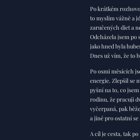
Po krátkém rozhovoru
to myslím vážně a j
zaručených diet a n
Odcházela jsem po sv
jako hned byla huben
Dnes už vím, že to by
Po osmi měsících jse
energie. Zlepšil se 
pyšní na to, co jsem
rodinu, že pracuji 
vyčerpaná, pak běžet
a jiné pro ostatní s
A cíl je cesta, tak p