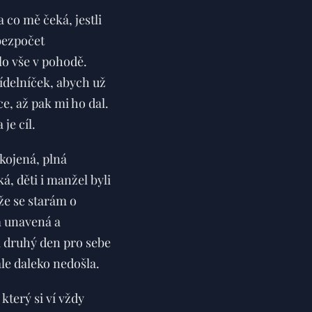
 co mě čeká, jestli
bezpočet
o vše v pohodě.
jídelníček, abych už
e, až pak mi ho dal.
je cíl.
okojená, plná
á, děti i manžel byli
 že se starám o
m unavená a
a druhý den pro sebe
ale daleko nedošla.
který si ví vždy