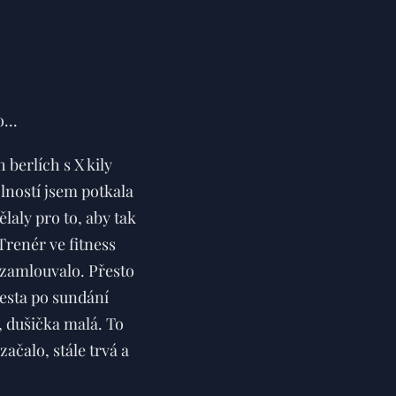
...
berlích s X kily
lností jsem potkala
laly pro to, aby tak
Trenér ve fitness
nezamlouvalo. Přesto
 cesta po sundání
é, dušička malá. To
ačalo, stále trvá a