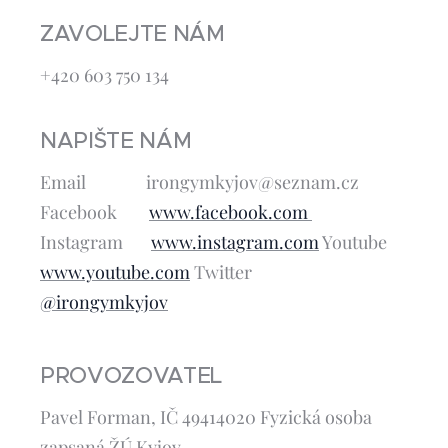
ZAVOLEJTE NÁM
+420 603 750 134
NAPIŠTE NÁM
Email irongymkyjov@seznam.cz
Facebook
www.facebook.com
Instagram
www.instagram.com
Youtube
www.youtube.com
Twitter
@irongymkyjov
PROVOZOVATEL
Pavel Forman, IČ 49414020 Fyzická osoba
zapsaná ŽÚ Kyjov