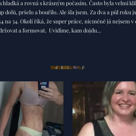
a hladká a rovná s krásným počasím. Často byla velmi kli
p dolů, pršelo a bouřilo. Ale šla jsem. Za dva a půl roku j
4 na 34. Okolí říká, že super práce, nicméně já nejsem v cí
držovat a formovat. Uvidíme, kam dojdu...