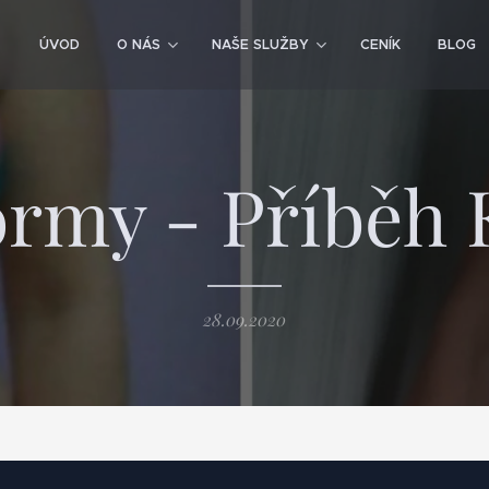
ÚVOD
O NÁS
NAŠE SLUŽBY
CENÍK
BLOG
ormy - Příběh 
28.09.2020