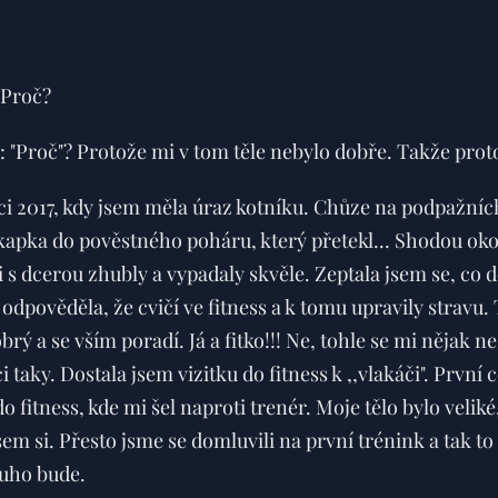
 Proč?
 "Proč"? Protože mi v tom těle nebylo dobře. Takže proto
i 2017, kdy jsem měla úraz kotníku. Chůze na podpažních 
 kapka do pověstného poháru, který přetekl... Shodou oko
 s dcerou zhubly a vypadaly skvěle. Zeptala jsem se, co dě
 odpověděla, že cvičí ve fitness a k tomu upravily stravu. 
brý a se vším poradí. Já a fitko!!! Ne, tohle se mi nějak 
ci taky. Dostala jsem vizitku do fitness k ,,vlakáči". První
o fitness, kde mi šel naproti trenér. Moje tělo bylo velik
m si. Přesto jsme se domluvili na první trénink a tak to z
ouho bude.