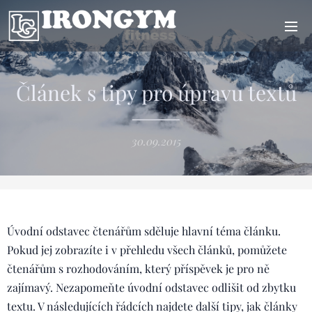
Článek s tipy pro úpravu textů
30.09.2015
Úvodní odstavec čtenářům sděluje hlavní téma článku.
Pokud jej zobrazíte i v přehledu všech článků, pomůžete
čtenářům s rozhodováním, který příspěvek je pro ně
zajímavý. Nezapomeňte úvodní odstavec odlišit od zbytku
textu. V následujících řádcích najdete další tipy, jak články