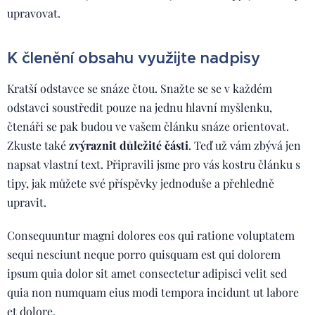
upravovat.
K členění obsahu využijte nadpisy
Kratší odstavce se snáze čtou. Snažte se se v každém
odstavci soustředit pouze na jednu hlavní myšlenku,
čtenáři se pak budou ve vašem článku snáze orientovat.
Zkuste také
zvýraznit důležité části
. Teď už vám zbývá jen
napsat vlastní text. Připravili jsme pro vás kostru článku s
tipy, jak můžete své příspěvky jednoduše a přehledně
upravit.
Consequuntur magni dolores eos qui ratione voluptatem
sequi nesciunt neque porro quisquam est qui dolorem
ipsum quia dolor sit amet consectetur adipisci velit sed
quia non numquam eius modi tempora incidunt ut labore
et dolore.